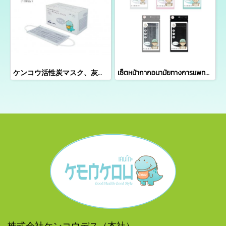
ケンコウ活性炭マスク、灰色、50個入り
เซ็ตหน้ากากอนามัยทางการแพทย์เคนโกะ - เซ็ต 5 ซอง
株式会社ケンコウデス（本社）