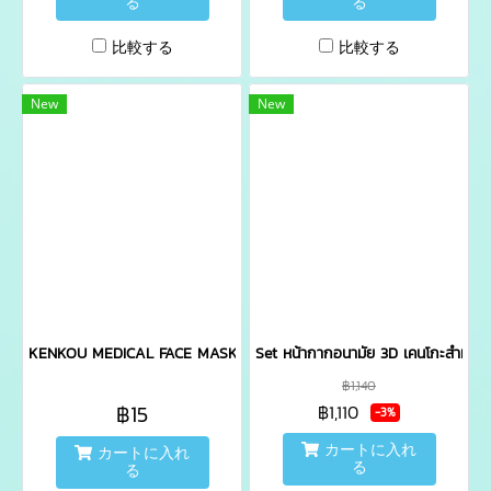
る
る
比較する
比較する
New
New
KENKOU MEDICAL FACE MASK 1X2 PCS - WHITE
Set หน้ากากอนามัย 3D เคนโกะสำหรับเ
฿1,140
฿15
฿1,110
-3%
カートに入れ
カートに入れ
る
る