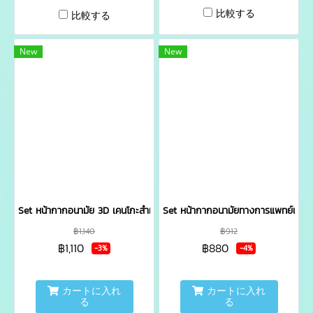
比較する
比較する
New
New
Set หน้ากากอนามัย 3D เคนโกะสำหรับผู้ใหญ่
Set หน้ากากอนามัยทางการแพทย์เคนโ
฿1,140
฿912
฿1,110
฿880
-3%
-4%
カートに入れ
カートに入れ
る
る