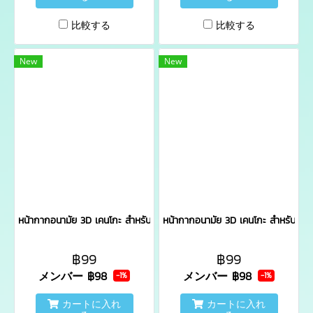
比較する
比較する
New
New
หน้ากากอนามัย 3D เคนโกะ สำหรับเด็ก (อายุ 3-12 ขวบ) สีขาว บรรจุ 4 ช
หน้ากากอนามัย 3D เคนโกะ สำหรับผู้
฿99
฿99
メンバー
฿98
メンバー
฿98
-1%
-1%
カートに入れ
カートに入れ