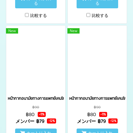
る
る
比較する
比較する
New
New
หน้ากากอนามัยทางการแพทย์เคนโกะ สีเขียว บรรจุ 2 ชิ้น/ซอง - เซ็ต 6 ซอง
หน้ากากอนามัยทางการแพทย์เคนโกะ สีข
฿90
฿90
฿80
฿80
-11%
-11%
メンバー
฿79
メンバー
฿79
-12%
-12%