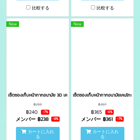
比較する
比較する
New
New
เซ็ตซองเก็บหน้ากากอนามัย 3D เคนโกะ
เซ็ตซองเก็บหน้ากากอนามัยเคนโกะ
฿258
฿387
฿240
฿365
-7%
-6%
メンバー
฿238
メンバー
฿361
-8%
-7%
カートに入れ
カートに入れ
る
る