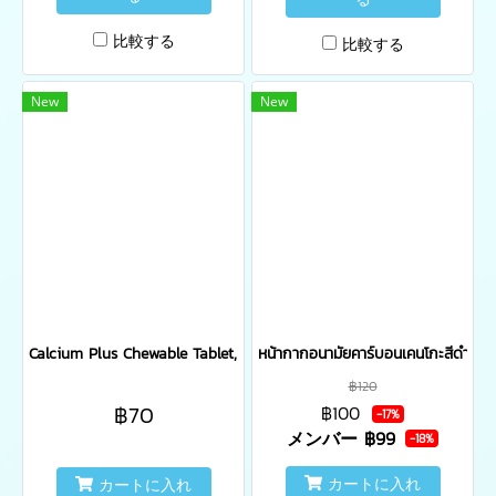
比較する
比較する
New
New
Calcium Plus Chewable Tablet, No added sucrose, New Zealand Milk
หน้ากากอนามัยคาร์บอนเคนโกะสีดำ บรรจ
฿120
฿70
฿100
-17%
メンバー
฿99
-18%
カートに入れ
カートに入れ