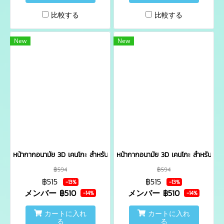
比較する
比較する
New
New
หน้ากากอนามัย 3D เคนโกะ สำหรับเด็ก (อายุ 3-12 ขวบ) บรรจุ 4 ชิ้น - 
หน้ากากอนามัย 3D เคนโกะ สำหรับผู้ใ
฿594
฿594
฿515
฿515
-13%
-13%
メンバー
฿510
メンバー
฿510
-14%
-14%
カートに入れ
カートに入れ
る
る