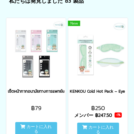
私たちは発見しました 83 製品
New
เซ็ตหน้ากากอนามัยทางการแพทย์เคนโกะ - เซ็ต 5 ซอง
KENKOU Cold Hot Pack – Eye Mask
฿79
฿250
メンバー
฿247.50
-1%
カートに入れ
カートに入れ
る
る