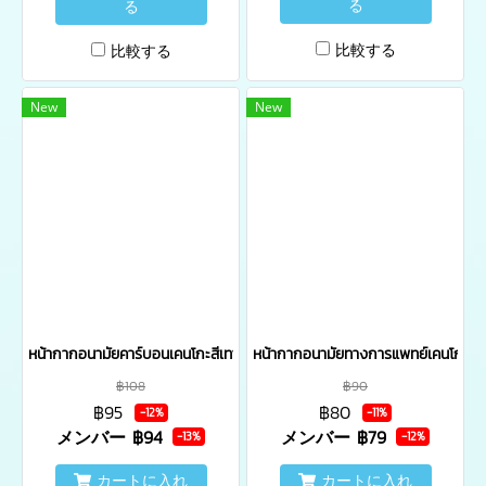
る
る
比較する
比較する
New
New
หน้ากากอนามัยคาร์บอนเคนโกะสีเทา บรรจุ 1 ชิ้น/ซอง - เซ็ต 6 ซอง
หน้ากากอนามัยทางการแพทย์เคนโกะ สีช
฿108
฿90
฿95
฿80
-12%
-11%
メンバー
฿94
メンバー
฿79
-13%
-12%
カートに入れ
カートに入れ