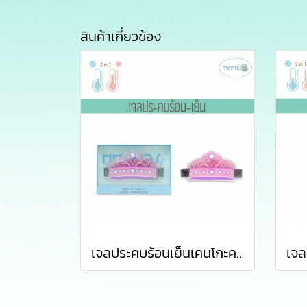
สินค้าเกี่ยวข้อง
เจลประคบร้อนเย็นเคนโกะคาดศรีษะ สำหรับเด็กผู้หญิง (KENKOU COLD HOT PACK – HEAD FOR KIDS)