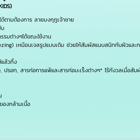
IDS)
ได้ตามต้องการ ลายมงกุฎเจ้าชาย
ับ
รรมต่างๆได้ขณะใช้งาน
reezing) เหมือนเจลรูปแบบเดิม ช่วยให้สัมผัสแนบสนิทกับผิวและกระ
แล้วทิ้ง
, ปรอท, สารก่อการแพ้และสารก่อมะเร็งต่างๆ* ไร้กังวลเมื่อสั
น
องกล้ามเนื้อ