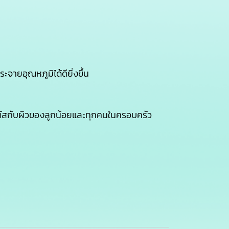
จายอุณหภูมิได้ดียิ่งขึ้น
มผัสกับผิวของลูกน้อยและทุกคนในครอบครัว