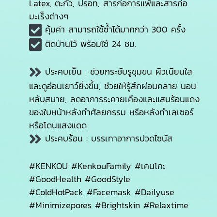
Latex, ตะกั่ว, ปรอท, สารก่อการแพ้และสารก่อ
มะเร็งต่างๆ
คุ้มค่า สามารถใช้ซ้ำได้มากกว่า 300 ครั้ง
ติดบ้านไว้ พร้อมใช้ 24 ชม.
ประคบเย็น : ช่วยกระชับรูขุมขน ผิวเนียนใส
และดูอ่อนเยาว์ยิ่งขึ้น, ช่วยให้รู้สึกผ่อนคลาย นอน
หลับสบาย, ลดอาการระคายเคืองและแสบร้อนแดง
ของใบหน้าหลังทำศัลยกรรม หรือหลังทำเลเซอร์
หรือโดนแสงแดด
ประคบร้อน : บรรเทาอาการปวดไซนัส
#KENKOU #KenkouFamily #เคนโกะ
#GoodHealth #GoodStyle
#ColdHotPack #Facemask #Dailyuse
#Minimizepores #Brightskin #Relaxtime