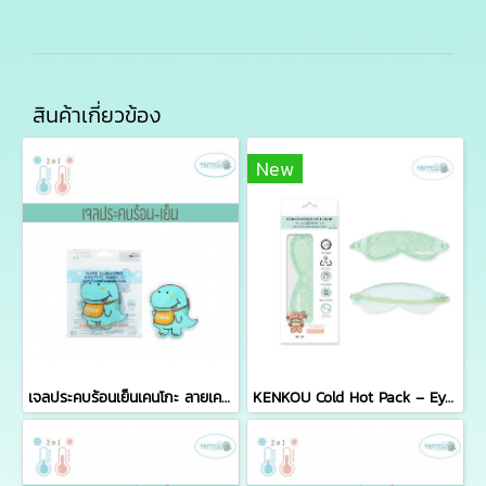
สินค้าเกี่ยวข้อง
New
เจลประคบร้อนเย็นเคนโกะ ลายเคนโกะ (KENKOU COLD HOT PACK - KENKOU)
KENKOU Cold Hot Pack – Eye Mask (Compact Size) เจลประคบตาเคนโกะ รุ่นคอมแพค