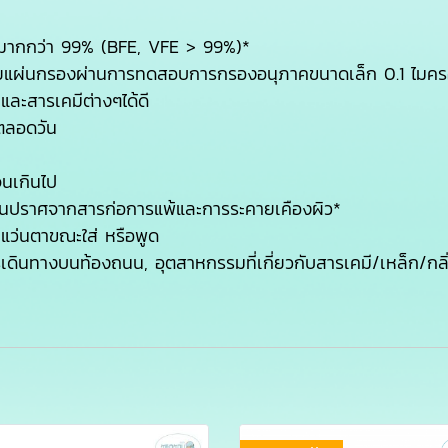
สมากกว่า 99% (BFE, VFE > 99%)*
ดยแผ่นกรองผ่านการทดสอบการกรองอนุภาคขนาดเล็ก 0.1 ไมคร
ละสารเคมีต่างๆได้ดี
้ตลอดวัน
จนเกินไป
ยันปราศจากสารก่อการแพ้และการระคายเคืองผิว*
ึ้นแว่นตาขณะใส่ หรือพูด
ินทางบนท้องถนน, อุตสาหกรรมที่เกี่ยวกับสารเคมี/เหล็ก/กลิ่น