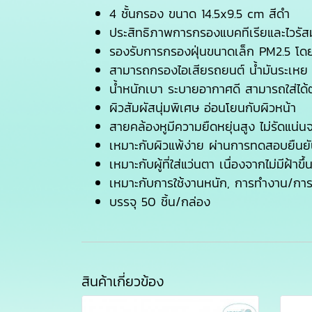
4 ชั้นกรอง ขนาด 14.5x9.5 cm สีดำ
ประสิทธิภาพการกรองแบคทีเรียและไวรั
รองรับการกรองฝุ่นขนาดเล็ก PM2.5 โ
สามารถกรองไอเสียรถยนต์ น้ำมันระเหย แ
น้ำหนักเบา ระบายอากาศดี สามารถใส่ได
ผิวสัมผัสนุ่มพิเศษ อ่อนโยนกับผิวหน้า
สายคล้องหูมีความยืดหยุ่นสูง ไม่รัดแน่น
เหมาะกับผิวแพ้ง่าย ผ่านการทดสอบยืน
เหมาะกับผู้ที่ใส่แว่นตา เนื่องจากไม่มีฝ้าข
เหมาะกับการใช้งานหนัก, การทำงาน/การเด
บรรจุ 50 ชิ้น/กล่อง
สินค้าเกี่ยวข้อง