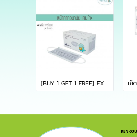
[BUY 1 GET 1 FREE] EXP:17012027 หน้ากากอนามัยคาร์บอนเคนโกะ สีเทา บรรจุ 50 ชิ้น (KENKOU CARBON FACE MASK)
KENKOU 