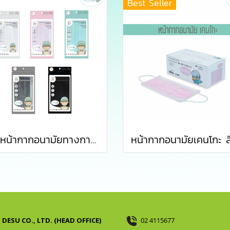
Best Seller
เซ็ตหน้ากากอนามัยทางการแพทย์เคนโกะ - เซ็ต 5 ซอง
DESU CO., LTD. (HEAD OFFICE)
02 4115677