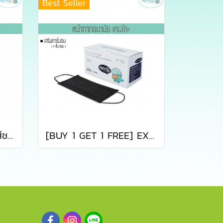
Best Seller
หน้ากากอนามัยเคนโกะ สีชมพู บรรจุ 50 ชิ้น (KENKOU PINK FACE MASK)
[BUY 1 GET 1 FREE] EXP:17012027 หน้ากากอนามัยคาร์บอนเคนโกะ สีดำ บรรจุ 50 ชิ้น (KENKOU CARBON BLACK FACE MASK)