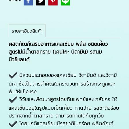
รายละเอียดสินค้า
ผลิตภัณฑ์เสริมอาหารแคลเซียม พลัส ชนิดเคี้ยว
สูตรไม่มีน้ำตาลทราย (เคนโกะ บิตามิน) รสนม
นิวซีแลนด์
มีส่วนประกอบของแคลเซียม วิตามินดี และวิตามิ
นเค ซึ่งเป็นสารสำคัญในกระบวนการสร้างกระดูกและ
ฟันให้แข็งแรง
วิจัยและพัฒนาสูตรโดยทีมแพทย์และเภสัชกร ให้
แคลเซียมอยู่ในรูปแบบเม็ดเคี้ยว ทานง่าย รสชาติอร่อย
ปราศจากน้ำตาลทราย สามารถทานได้กับทุกวัย
โดยปกติแคลเซียมมีรสชาติไม่อร่อย ผลิตภัณฑ์