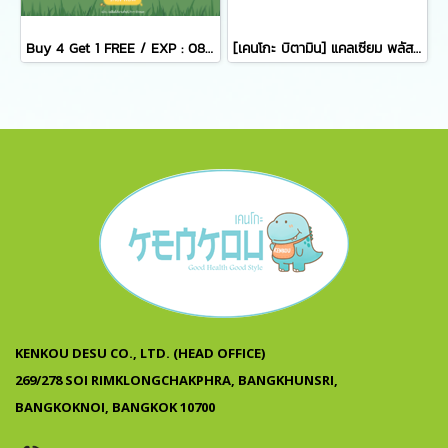
Buy 4 Get 1 FREE / EXP : 08112026 แคลเซียม พลัส ชนิดเคี้ยว สูตรปราศจากน้ำตาลทราย บรรจุ 8 เม็ด/ซอง x 24 ซอง
[เคนโกะ บิตามิน] แคลเซียม พลัส ชนิดเคี้ยว 30 เม็ด
KENKOU DESU CO., LTD. (HEAD OFFICE)
269/278 SOI RIMKLONGCHAKPHRA, BANGKHUNSRI,
BANGKOKNOI, BANGKOK 10700