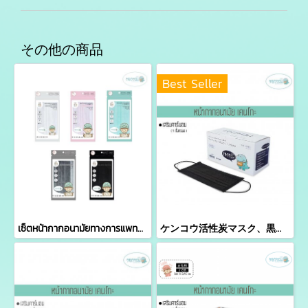
その他の商品
Best Seller
เซ็ตหน้ากากอนามัยทางการแพทย์เคนโกะ - เซ็ต 5 ซอง
ケンコウ活性炭マスク、黒色、50個入り