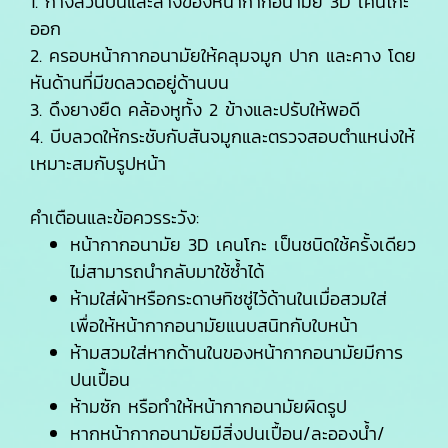
1. กางส่วนบนและล่างของหน้ากากอนามัย 3D เคนโกะ
ออก
2. ครอบหน้ากากอนามัยให้คลุมจมูก ปาก และคาง โดย
หันด้านที่มีขดลวดอยู่ด้านบน
3. ดึงยางยืด คล้องหูทั้ง 2 ข้างและปรับให้พอดี
4. บีบลวดให้กระชับกับสันจมูกและตรวจสอบตำแหน่งให้
เหมาะสมกับรูปหน้า
คำเตือนและข้อควรระวัง:
หน้ากากอนามัย 3D เคนโกะ เป็นชนิดใช้ครั้งเดียว
ไม่สามารถนำกลับมาใช้ซ้ำได้
ห้ามใส่ผ้าหรือกระดาษทิชชู่ไว้ด้านในเมื่อสวมใส่
เพื่อให้หน้ากากอนามัยแนบสนิทกับใบหน้า
ห้ามสวมใส่หากด้านในของหน้ากากอนามัยมีการ
ปนเปื้อน
ห้ามซัก หรือทำให้หน้ากากอนามัยผิดรูป
หากหน้ากากอนามัยมีสิ่งปนเปื้อน/ละอองน้ำ/