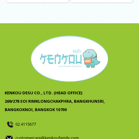
KENKOU DESU CO., LTD. (HEAD OFFICE)
269/278 SOI RIMKLONGCHAKPHRA, BANGKHUNSRI,
BANGKOKNOI, BANGKOK 10700
02 4115677
customercare@kenkoufamily.com