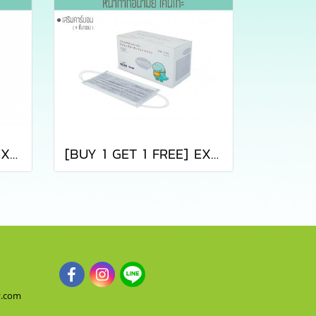
[BUY 1 GET 1 FREE] EXP:20270117 หน้ากากอนามัยคาร์บอนเคนโกะ สำหรับผู้หญิงหรือเด็กโต บรรจุ 50 ชิ้น (KENKOU CARBON BLACK LADY FACE MASK)
[BUY 1 GET 1 FREE] EXP:17012027 หน้ากากอนามัยคาร์บอนเคนโกะ สีเทา บรรจุ 50 ชิ้น (KENKOU CARBON FACE MASK)
y.com