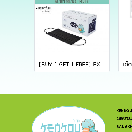
[BUY 1 GET 1 FREE] EXP:17012027 หน้ากากอนามัยคาร์บอนเคนโกะ สีดำ บรรจุ 50 ชิ้น (KENKOU CARBON BLACK FACE MASK)
KENKOU 
269/278
BANGKH