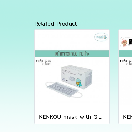
Related Product
KENKOU mask with Gray Activated Carbon Filter containing 50 pieces/box