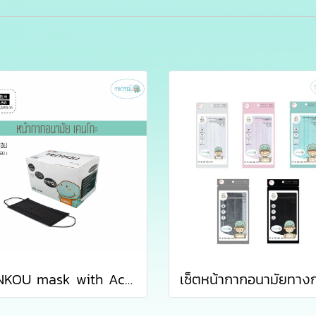
KENKOU mask with Activated Carbon Filter for women or kid containing 50 pieces/box