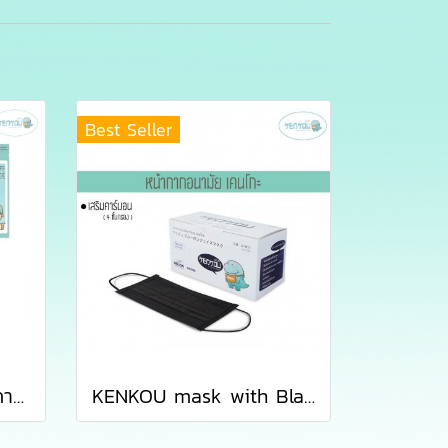
Best Seller
เซ็ตหน้ากากอนามัยทางการแพทย์เคนโกะ - เซ็ต 5 ซอง
KENKOU mask with Black Activated Carbon Filter containing 50 pieces/box