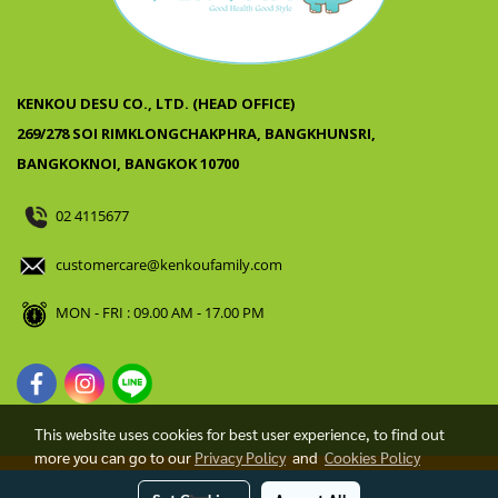
KENKOU DESU CO., LTD. (HEAD OFFICE)
269/278 SOI RIMKLONGCHAKPHRA, BANGKHUNSRI,
BANGKOKNOI, BANGKOK 10700
02 4115677
customercare@kenkoufamily.com
MON - FRI : 09.00 AM - 17.00 PM
This website uses cookies for best user experience, to find out
more you can go to our
Privacy Policy
and
Cookies Policy
Copyright Kenkou Desu Co.,Ltd. All rights