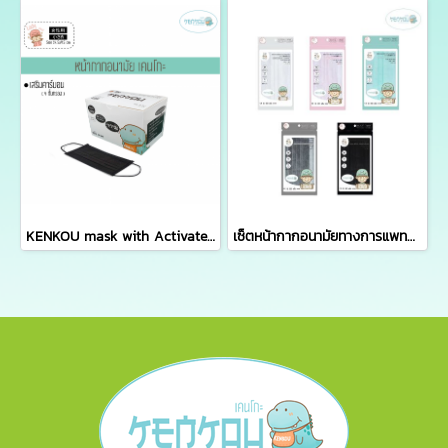
KENKOU mask with Activated Carbon Filter for women or kid containing 50 pieces/box
เซ็ตหน้ากากอนามัยทางการแพทย์เคนโกะ - เซ็ต 5 ซอง