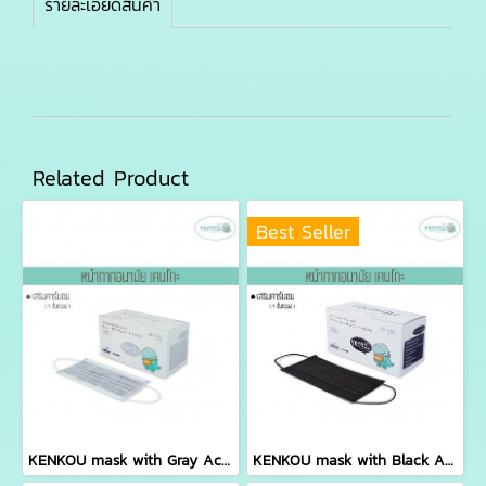
รายละเอียดสินค้า
Related Product
Best Seller
KENKOU mask with Gray Activated Carbon Filter containing 50 pieces/box
KENKOU mask with Black Activated Carbon Filter containing 50 pieces/box