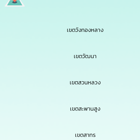
เขตวังทองหลาง
เขตวัฒนา
เขตสวนหลวง
เขตสะพานสูง
เขตสาทร