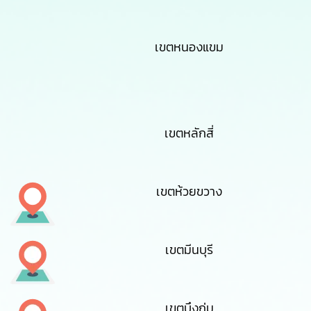
เขตหนองแขม
เขตหลักสี่
เขตห้วยขวาง
เขตมีนบุรี
เขตบึงกุ่ม