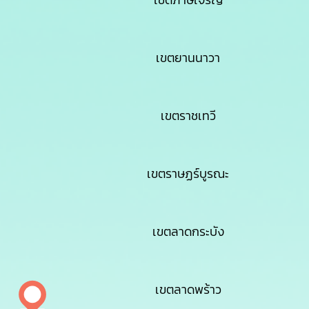
เขตยานนาวา
เขตราชเทวี
เขตราษฏร์บูรณะ
เขตลาดกระบัง
เขตลาดพร้าว