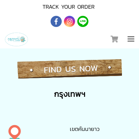
TRACK YOUR ORDER
กรุงเทพฯ
เขตคันนายาว