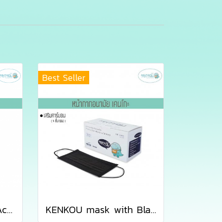
Best Seller
KENKOU mask with Activated Carbon Filter for women or kid containing 50 pieces/box
KENKOU mask with Black Activated Carbon Filter containing 50 pieces/box