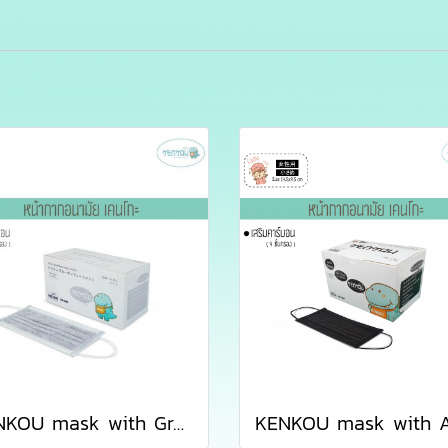
KENKOU mask with Gray Activated Carbon Filter containing 50 pieces/box